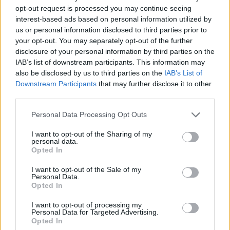
opt-out request is processed you may continue seeing
interest-based ads based on personal information utilized by
us or personal information disclosed to third parties prior to
your opt-out. You may separately opt-out of the further
disclosure of your personal information by third parties on the
IAB’s list of downstream participants. This information may
Ένας παράδεισος μισή ώρα
also be disclosed by us to third parties on the
IAB’s List of
Downstream Participants
that may further disclose it to other
από το κέντρο της Αθήνας
third parties.
Please note that this website/app uses one or more Google
Personal Data Processing Opt Outs
Η λίμνη Μπελέτσι είναι μία μικρή λίμνη που βρίσκεται σε
services and may gather and store information including but
υψόμετρο 600 μέτρων περίπου στις ανατολικές πλαγιές
not limited to your visit or usage behaviour. You may click to
I want to opt-out of the Sharing of my
personal data.
της Πάρνηθας, στην περιοχή Αγία Τριάδα της
grant or deny consent to Google and its third-party tags to
Opted In
use your data for below specified purposes in below Google
κοινότητας Αφιδνών, βορειοδυτικά της ομώνυμης
consent section.
I want to opt-out of the Sale of my
κορυφής Μπελέτσι.
Personal Data.
Opted In
Έχει μέγιστη διάμετρο 130 μέτρα περίπου και μέγιστο
I want to opt-out of processing my
βάθος 9 μέτρα, ενώ το συνολικό της εμβαδόν αγγίζει τα
Personal Data for Targeted Advertising.
Opted In
7.000 τ.μ. Δημιουργήθηκε τη διετία 1973-1975 ως