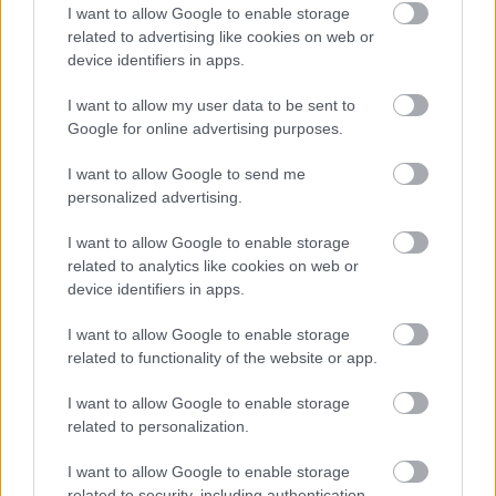
I want to allow Google to enable storage
related to advertising like cookies on web or
Επίσης, στις εγκαταστάσεις περιλαµβάνονται 2 πισίνες
device identifiers in apps.
(παιδική και ενηλίκων), γυμναστήριο, beach volley,
γήπεδο ποδοσφαίρου 5Χ5, παιδική χαρά, mini club και
I want to allow my user data to be sent to
Google for online advertising purposes.
πλήρως εξοπλισμένη συνεδριακή αίθουσα
χωρητικότητας 150 ατόμων.
I want to allow Google to send me
personalized advertising.
I want to allow Google to enable storage
related to analytics like cookies on web or
device identifiers in apps.
I want to allow Google to enable storage
related to functionality of the website or app.
I want to allow Google to enable storage
related to personalization.
I want to allow Google to enable storage
related to security, including authentication