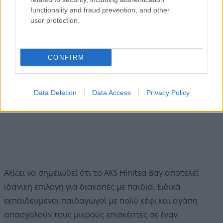
functionality and fraud prevention, and other
user protection.
CONFIRM
Data Deletion
Data Access
Privacy Policy
Αξίζει να σημειωθεί ότι το AKS Hinitsa Bay αποτελεί
ιδανική επιλογή για διακοπές με παιδιά. Ειδικά
εκπαιδευμένοι παιδαγωγοί με πολύ κέφι και αγάπη
απασχολούν τους μικρούς επισκέπτες σε έναν