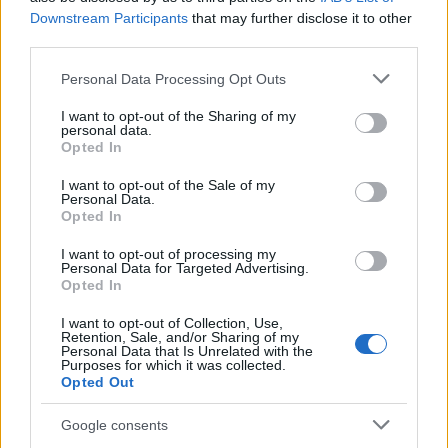
Downstream Participants
that may further disclose it to other
third parties.
Please note that this website/app uses one or more Google
Personal Data Processing Opt Outs
services and may gather and store information including but
not limited to your visit or usage behaviour. You may click to
I want to opt-out of the Sharing of my
personal data.
grant or deny consent to Google and its third-party tags to
Opted In
use your data for below specified purposes in below Google
consent section.
I want to opt-out of the Sale of my
Personal Data.
Opted In
I want to opt-out of processing my
Personal Data for Targeted Advertising.
Opted In
I want to opt-out of Collection, Use,
Όμορφες στιγμές προσφέρουν και τα δύο μπαρ- το
Retention, Sale, and/or Sharing of my
Personal Data that Is Unrelated with the
κεντρικό Arcadia Bar και το Beach Bar στην υπέροχη
Purposes for which it was collected.
Opted Out
παραλία ακριβώς μπροστά από το ξενοδοχείο- που θα
σας συντροφεύσουν από τον πρώτο πρωινό καφέ έως
Google consents
το τελευταίο κοκτέιλ του ηλιοβασιλέματος.